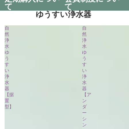
て
て
ゆうすい浄水器
自
自
然
然
浄
浄
水
水
ゆ
ゆ
う
う
す
す
い
い
浄
浄
水
水
器
器
【据
【ア
置
ン
型】
ダ
ー
シ
ン