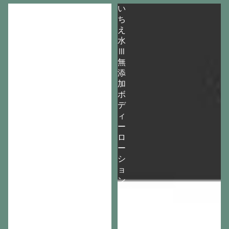
い
い
ち
ち
え
え
水
水
Ⅲ
Ⅲ
無
無
添
添
加
加
ボ
ボ
デ
デ
ィ
ィ
ー
ー
ロ
ロ
ー
ー
シ
シ
ョ
ョ
ン
ン
（肌
ト
ラ
ブ