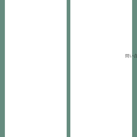
ル
対
応
保
湿
力
強
化
版）
問い