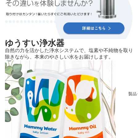
ゆうすい浄水器
自然の力を活かした浄水システムで、塩素や不純物を取り
除きながら、本来のやさしい水をお届けします。
製品