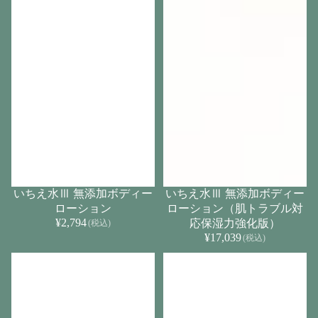
いちえ水Ⅲ 無添加ボディー
いちえ水Ⅲ 無添加ボディー
ローション
ローション（肌トラブル対
¥2,794
応保湿力強化版）
(税込)
¥17,039
(税込)
い
い
ち
ち
え
え
水
水