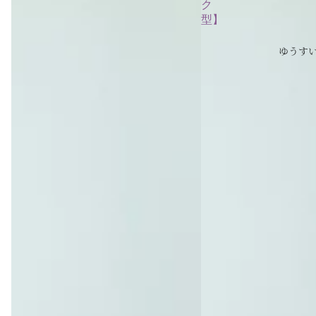
ク
型】
ゆうす