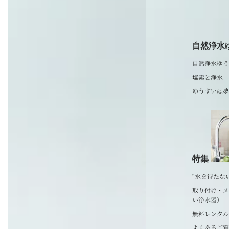
自然浄水
自然浄水ゆう
塩素と浄水
ゆうすいは夢
特集
"水を待たな
取り付け・メ
い浄水器）
無料レンタル
よくあるご質