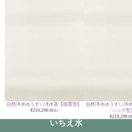
自然浄水ゆうすい浄水器【据置型】
自然浄水ゆうすい浄
¥210,298
シンク型
(税込)
¥210,298
(
いちえ水